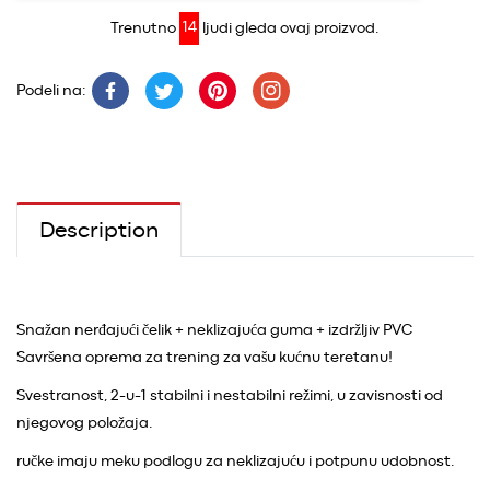
Trenutno
12
ljudi gleda ovaj proizvod.
Podeli na:
Description
Snažan nerđajući čelik + neklizajuća guma + izdržljiv PVC
Savršena oprema za trening za vašu kućnu teretanu!
Svestranost, 2-u-1 stabilni i nestabilni režimi, u zavisnosti od
njegovog položaja.
ručke imaju meku podlogu za neklizajuću i potpunu udobnost.