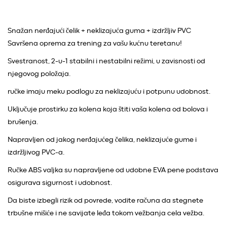
Snažan nerđajući čelik + neklizajuća guma + izdržljiv PVC
Savršena oprema za trening za vašu kućnu teretanu!
Svestranost, 2-u-1 stabilni i nestabilni režimi, u zavisnosti od
njegovog položaja.
ručke imaju meku podlogu za neklizajuću i potpunu udobnost.
Uključuje prostirku za kolena koja štiti vaša kolena od bolova i
brušenja.
Napravljen od jakog nerđajućeg čelika, neklizajuće gume i
izdržljivog PVC-a.
Ručke ABS valjka su napravljene od udobne EVA pene podstava
osigurava sigurnost i udobnost.
Da biste izbegli rizik od povrede, vodite računa da stegnete
trbušne mišiće i ne savijate leđa tokom vežbanja cela vežba.