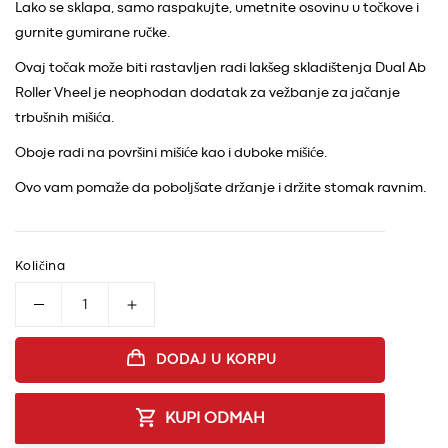
Lako se sklapa, samo raspakujte, umetnite osovinu u točkove i
gurnite gumirane ručke.
Ovaj točak može biti rastavljen radi lakšeg skladištenja Dual Ab
Roller Vheel je neophodan dodatak za vežbanje za jačanje
trbušnih mišića.
Oboje radi na površini mišiće kao i duboke mišiće.
Ovo vam pomaže da poboljšate držanje i držite stomak ravnim.
Količina
Smanji količinu proizvoda Fitnes sprava za oblik
Povećaj količinu proizvoda Fitnes spr
DODAJ U KORPU
KUPI ODMAH