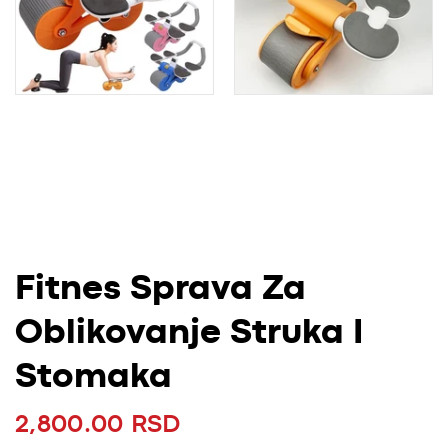
Fitnes Sprava Za
Oblikovanje Struka I
Stomaka
2,800.00 RSD
Redovna cijena