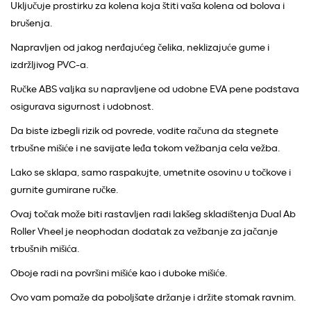
Uključuje prostirku za kolena koja štiti vaša kolena od bolova i
brušenja.
Napravljen od jakog nerđajućeg čelika, neklizajuće gume i
izdržljivog PVC-a.
Ručke ABS valjka su napravljene od udobne EVA pene podstava
osigurava sigurnost i udobnost.
Da biste izbegli rizik od povrede, vodite računa da stegnete
trbušne mišiće i ne savijate leđa tokom vežbanja cela vežba.
Lako se sklapa, samo raspakujte, umetnite osovinu u točkove i
gurnite gumirane ručke.
Ovaj točak može biti rastavljen radi lakšeg skladištenja Dual Ab
Roller Vheel je neophodan dodatak za vežbanje za jačanje
trbušnih mišića.
Oboje radi na površini mišiće kao i duboke mišiće.
Ovo vam pomaže da poboljšate držanje i držite stomak ravnim.