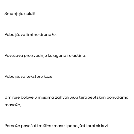
Smanjuje celulit,
Poboljšava limfnu drenažu,
Povećava proizvodnju kolagena i elastina,
Poboljšava teksturu kože,
Umiruje bolove u mišićima zahvaljujući terapeutskim ponudama
masaže,
Pomaže povećati mišićnu masu i poboljšati protok krvi,