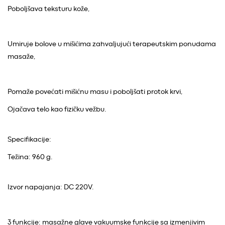
Poboljšava teksturu kože,
Umiruje bolove u mišićima zahvaljujući terapeutskim ponudama
masaže,
Pomaže povećati mišićnu masu i poboljšati protok krvi,
Ojačava telo kao fizičku vežbu.
Specifikacije:
Težina: 960 g.
Izvor napajanja: DC 220V.
3 funkcije: masažne glave vakuumske funkcije sa izmenjivim