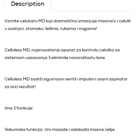
Description
Uzmite celulozni MD koji dramatično smanjuje masnoću i celulit
u zadnjici, stomaku, leđima, rukama i nogama!
Celluless MD, najinovativniji aparat za kontrolu celulita sa
sistemom usisavanja 3 eliminiše narandžastu kore.
Celluless MD sadrži sigurnosni ventil i impulsni usisni aspirator
za brzi rezultat!
Ima 3 funkcije:
Vakumska funkcija: čini masaže i oslobađa masne ćelije.