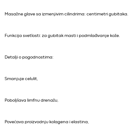
Masažne glave sa izmenjivim cilindrima: centimetri gubitaka.
Funkcija svetlosti: za gubitak masti i podmlađivanje kože.
Detalji o pogodnostima:
Smanjuje celulit,
Poboljšava limfnu drenažu,
Povećava proizvodnju kolagena i elastina,