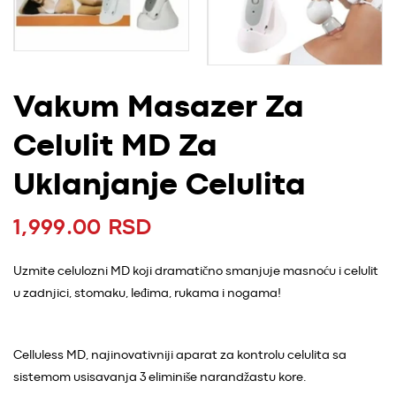
Vakum Masazer Za
Celulit MD Za
Uklanjanje Celulita
1,999.00 RSD
Redovna cijena
Uzmite celulozni MD koji dramatično smanjuje masnoću i celulit
u zadnjici, stomaku, leđima, rukama i nogama!
Celluless MD, najinovativniji aparat za kontrolu celulita sa
sistemom usisavanja 3 eliminiše narandžastu kore.