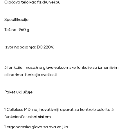
Ojačava telo kao fizičku vežbu.
Specifikacije:
Težina: 960 g.
Izvor napajanja: DC 220V.
3 funkcije: masažne glave vakuumske funkcije sa izmenjivim
cilindrima, funkcija svetlosti
Paket uključuje:
1 Celluless MD, najinovativniji aparat za kontrolu celulita 3
funkcioniše usisni sistem.
1 ergonomska glava sa dva valjka.