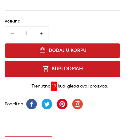
Količina
Smanji količinu proizvoda Vakum masazer za celul
Povećaj količinu proizvoda Vakum masa
DODAJ U KORPU
KUPI ODMAH
Trenutno
19
ljudi gleda ovaj proizvod.
Podeli na: