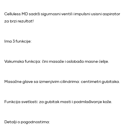
Celluless MD sadrži sigurnosni ventil i impulsni usisni aspirator
za brzi rezultat!
Ima 3 funkcije:
Vakumska funkcija: čini masaže i oslobađa masne ćelije.
Masažne glave sa izmenjivim cilindrima: centimetri gubitaka.
Funkcija svetlosti: za gubitak masti i podmlađivanje kože.
Detalji o pogodnostima: