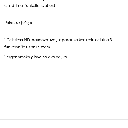
cilindrima, funkcija svetlosti
Paket uključuje:
1 Celluless MD, najinovativniji aparat za kontrolu celulita 3
funkcioniše usisni sistem.
1 ergonomska glava sa dva valjka.